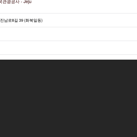
관광공사 - Jeju
남로8길 39 (화북일동)